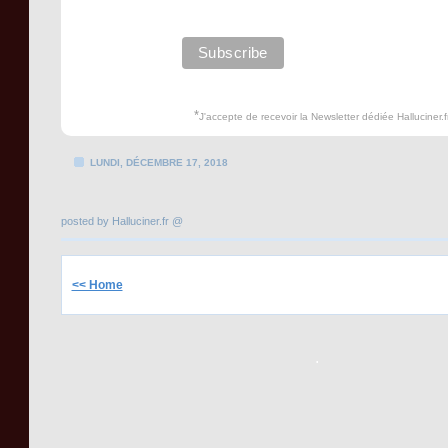
*
J'accepte de recevoir la Newsletter dédiée Halluciner.fr
LUNDI, DÉCEMBRE 17, 2018
posted by Halluciner.fr @
<< Home
.