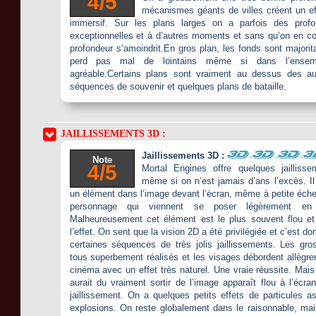
4/5
mécanismes géants de villes créent un eff
immersif. Sur les plans larges on a parfois des profo
exceptionnelles et à d’autres moments et sans qu’on en co
profondeur s’amoindrit.En gros plan, les fonds sont majorit
perd pas mal de lointains même si dans l’ensemb
agréable.Certains plans sont vraiment au dessus des a
séquences de souvenir et quelques plans de bataille.
JAILLISSEMENTS 3D :
Jaillissements 3D :
Note
4/5
Mortal Engines offre quelques jailliss
même si on n’est jamais d’ans l’excès. Il
un élément dans l’image devant l’écran, même à petite éche
personnage qui viennent se poser légèrement en 
Malheureusement cet élément est le plus souvent flou e
l’effet. On sent que la vision 2D a été privilégiée et c’est 
certaines séquences de très jolis jaillissements. Les gr
tous superbement réalisés et les visages débordent allègre
cinéma avec un effet très naturel. Une vraie réussite. Mais 
aurait du vraiment sortir de l’image apparaît flou à l’écra
jaillissement. On a quelques petits effets de particules a
explosions. On reste globalement dans le raisonnable, mais