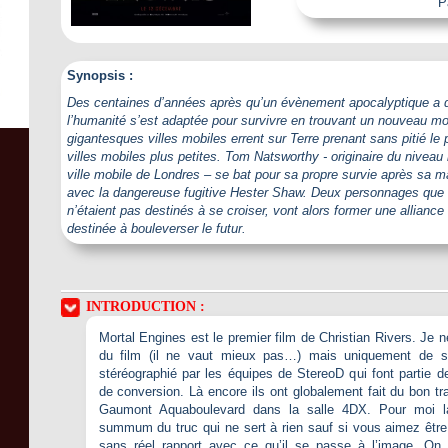
P
Synopsis :
Des centaines d’années après qu’un évènement apocalyptique a dét
l’humanité s’est adaptée pour survivre en trouvant un nouveau mo
gigantesques villes mobiles errent sur Terre prenant sans pitié le 
villes mobiles plus petites. Tom Natsworthy - originaire du niveau 
ville mobile de Londres – se bat pour sa propre survie après sa 
avec la dangereuse fugitive Hester Shaw. Deux personnages que 
n’étaient pas destinés à se croiser, vont alors former une allian
destinée à bouleverser le futur.
INTRODUCTION :
Mortal Engines est le premier film de Christian Rivers. Je n
du film (il ne vaut mieux pas…) mais uniquement de s
stéréographié par les équipes de StereoD qui font partie d
de conversion. Là encore ils ont globalement fait du bon trav
Gaumont Aquaboulevard dans la salle 4DX. Pour moi l
summum du truc qui ne sert à rien sauf si vous aimez être
sans réel rapport avec ce qu’il se passe à l’image. On